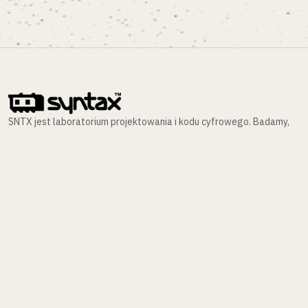
SNTX jest laboratorium projektowania i kodu cyfrowego. Badamy,
projektujemy i wdrażamy złożone interfejsy oraz architektury
wiedzy.
NAWIGACJA
INDEKS REALIZACJI (/WORK)
LABORATORIUM (/LAB)
KONTAKT (/CONTACT)
POLITYKA PRYWATNOŚCI