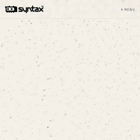
◑
MENU