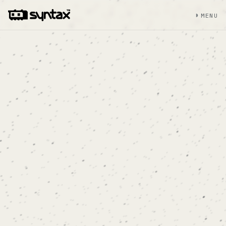
◑
MENU