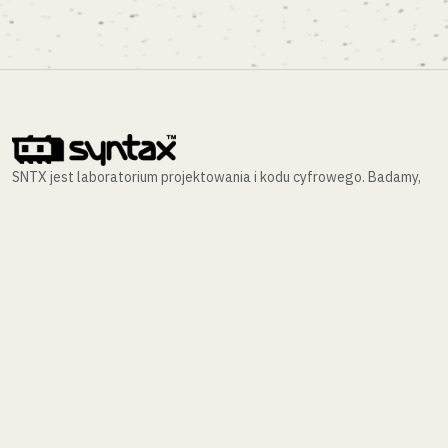
SNTX jest laboratorium projektowania i kodu cyfrowego. Badamy,
projektujemy i wdrażamy złożone interfejsy oraz architektury
wiedzy.
NAWIGACJA
INDEKS REALIZACJI (/WORK)
LABORATORIUM (/LAB)
KONTAKT (/CONTACT)
POLITYKA PRYWATNOŚCI