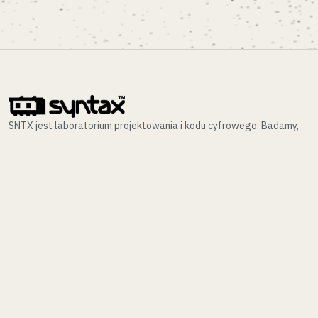
SNTX jest laboratorium projektowania i kodu cyfrowego. Badamy,
projektujemy i wdrażamy złożone interfejsy oraz architektury
wiedzy.
NAWIGACJA
INDEKS REALIZACJI (/WORK)
LABORATORIUM (/LAB)
KONTAKT (/CONTACT)
POLITYKA PRYWATNOŚCI