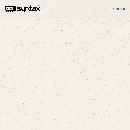
◑
MENU